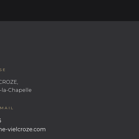
SE
CROZE,
-la-Chapelle
MAIL
3
e-vielcroze.com