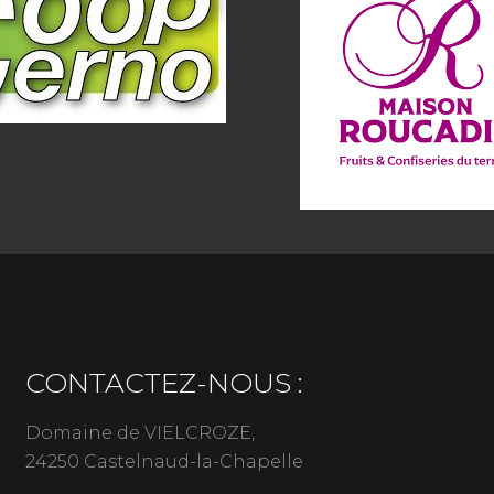
CONTACTEZ-NOUS :
Domaine de VIELCROZE,
24250 Castelnaud-la-Chapelle