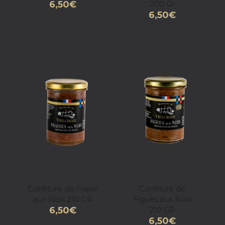
6,50
€
200 Gr
6,50
€
Confiture de Fraise
Confiture de
aux Noix 210 GR
Figues aux Noix
6,50
€
210 GR
6,50
€