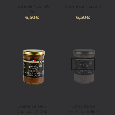
Purée de Noix 190
Crème de Noix 210
Gr
Gr
6,50
€
6,50
€
Sold
out
Crème de Noix
Compote de
Chocolat 200 Gr
Pomme aux Noix