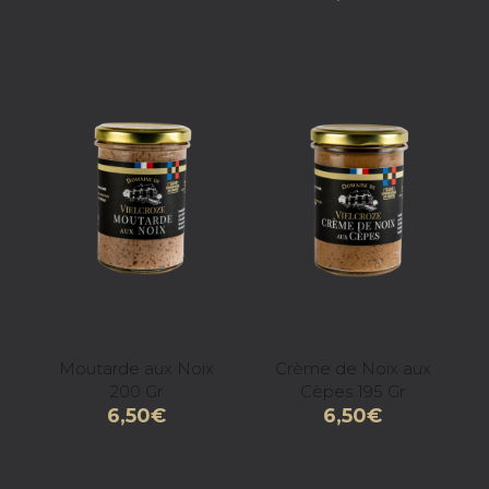
Moutarde aux Noix
Crème de Noix aux
200 Gr
Cèpes 195 Gr
6,50
€
6,50
€